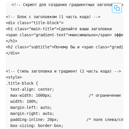
<!-- Скрипт для создания градиентных заголовков на 
<!-- Блок с заголовком (1 часть кода) -->

<div class="title-block">

<h1 class="main-title">Сделайте ваши заголовки

<span class="gradient-text">максимально</span> эффектн
</h1>

<h2 class="subtitle">Почему бы и <span class="gradient
</div>

<!-- Стиль заголовка и градиент (2 часть кода) -->

<style>

.title-block {

  text-align: center;

  max-width: 1000px;                /* ограничение шир
  width: 100%;

  margin-left: auto;

  margin-right: auto;

  padding-inline: 20px;            /* поля слева/справ
  box-sizing: border-box;
