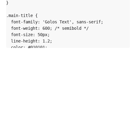
}

.main-title {

  font-family: 'Golos Text', sans-serif;

  font-weight: 600; /* semibold */

  font-size: 50px;

  line-height: 1.2;

  color: #010101;

  margin: 0 0 30px 0; /* только между заголовком и под
}

.subtitle {

  font-family: 'Golos Text', sans-serif;

  font-weight: 400; /* regular */

  font-size: 20px;

  line-height: 1.4;

  color: #010101;

  margin: 0;

}

.gradient-text {
