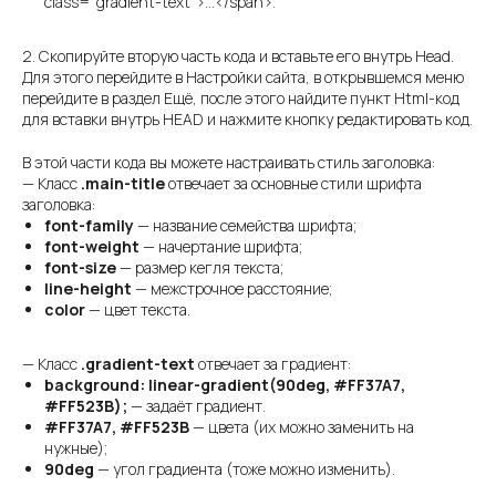
class="gradient-text">…</span>.
2. Скопируйте вторую часть кода и вставьте его внутрь Head.
Для этого перейдите в Настройки сайта, в открывшемся меню
перейдите в раздел Ещё, после этого найдите пункт Html-код
для вставки внутрь HEAD и нажмите кнопку редактировать код.
В этой части кода вы можете настраивать стиль заголовка:
— Класс
.main-title
отвечает за основные стили шрифта
заголовка:
font-family
— название семейства шрифта;
font-weight
— начертание шрифта;
font-size
— размер кегля текста;
line-height
— межстрочное расстояние;
color
— цвет текста.
— Класс
.gradient-text
отвечает за градиент:
background: linear-gradient(90deg, #FF37A7,
#FF523B);
— задаёт градиент.
#FF37A7, #FF523B
— цвета (их можно заменить на
нужные);
90deg
— угол градиента (тоже можно изменить).